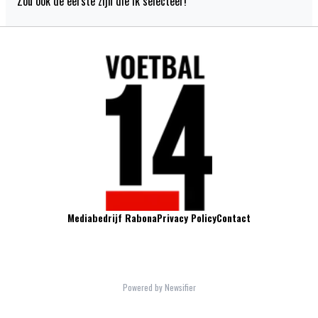
Zou ook de eerste zijn die ik selecteer!
Mediabedrijf Rabona
Privacy Policy
Contact
Voetbal14.nl is een website van mediabedrijf Rabona. Elke dag opnieuw brengen we
het meest sappige en attractieve voetbalnieuws online. We publiceren artikels over de
grootste Nederlandse clubs, Oranje en bekende Nederlandse voetballers in het
buitenland.
Powered by Newsifier