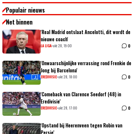
Populair nieuws
Net binnen
'Real Madrid ontslaat Ancelotti, dit wordt de
nieuwe coach'
0
LA LIGA
•
okt 28, 19:00
'Onwaarschijnlijke verrassing rond Frenkie de
Jong bij Barcelona'
0
EREDIVISIE
•
okt 28, 18:00
'Comeback van Clarence Seedorf (48) in
Eredivisie'
0
EREDIVISIE
•
okt 28, 17:00
'Opstand bij Heerenveen tegen Robin van
Persie'