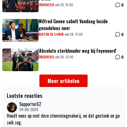
0
EREDIVISIE
•
okt 28, 15:00
Wilfred Genee sabelt Vandaag Inside
genadeloos neer
0
BUITEN DE LIJNEN
•
okt 28, 13:00
'Absolute sterkhouder weg bij Feyenoord'
0
EREDIVISIE
•
okt 28, 12:00
Meer artikelen
Laatste reacties
Supporter62
24-09-2024
Houdt eens op met deze stemmingmakerij, en dat gestook en ge
zeik zeg.