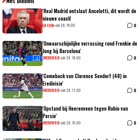
Net binnen
'Real Madrid ontslaat Ancelotti, dit wordt de
nieuwe coach'
0
LA LIGA
•
okt 28, 19:00
'Onwaarschijnlijke verrassing rond Frenkie de
Jong bij Barcelona'
0
EREDIVISIE
•
okt 28, 18:00
'Comeback van Clarence Seedorf (48) in
Eredivisie'
0
EREDIVISIE
•
okt 28, 17:00
'Opstand bij Heerenveen tegen Robin van
Persie'
0
EREDIVISIE
•
okt 28, 15:00