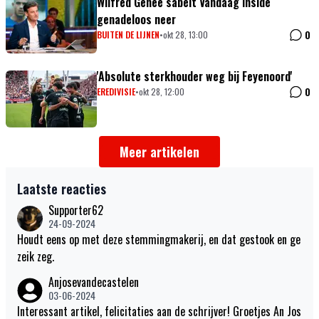
Wilfred Genee sabelt Vandaag Inside
genadeloos neer
0
BUITEN DE LIJNEN
•
okt 28, 13:00
'Absolute sterkhouder weg bij Feyenoord'
0
EREDIVISIE
•
okt 28, 12:00
Meer artikelen
Laatste reacties
Supporter62
24-09-2024
Houdt eens op met deze stemmingmakerij, en dat gestook en ge
zeik zeg.
Anjosevandecastelen
03-06-2024
Interessant artikel, felicitaties aan de schrijver! Groetjes An Jos