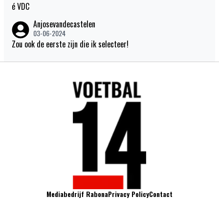
é VDC
Anjosevandecastelen
03-06-2024
Zou ook de eerste zijn die ik selecteer!
Mediabedrijf Rabona
Privacy Policy
Contact
Voetbal14.nl is een website van mediabedrijf Rabona. Elke dag opnieuw brengen we
het meest sappige en attractieve voetbalnieuws online. We publiceren artikels over de