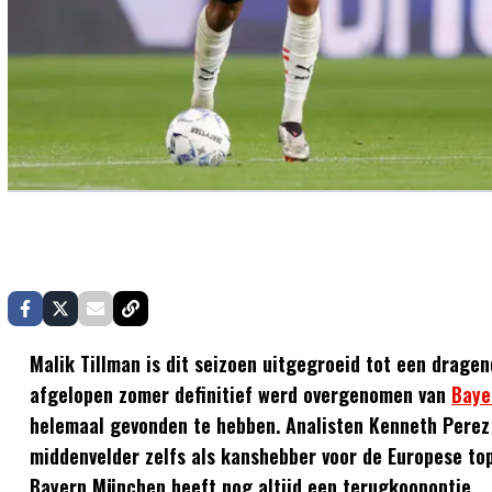
Malik Tillman is dit seizoen uitgegroeid tot een drage
afgelopen zomer definitief werd overgenomen van
Baye
helemaal gevonden te hebben. Analisten Kenneth Perez 
middenvelder zelfs als kanshebber voor de Europese top
Bayern München heeft nog altijd een terugkoopoptie.