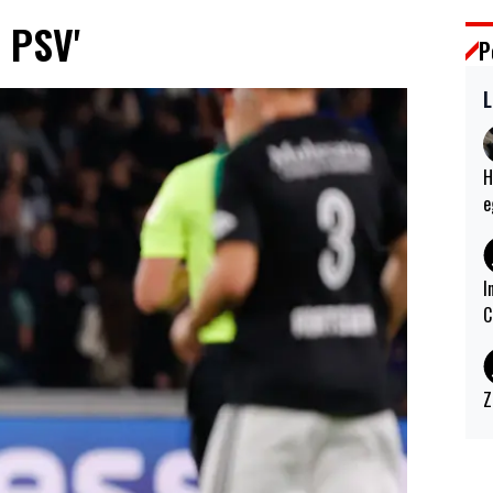
j PSV'
P
L
H
e
I
C
Z